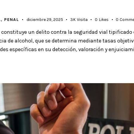
L
,
PENAL
diciembre 29, 2025
3K
Visita
0
Likes
0
Comme
onstituye un delito contra la seguridad vial tipificado e
ncia de alcohol, que se determina mediante tasas objeti
des específicas en su detección, valoración y enjuiciam